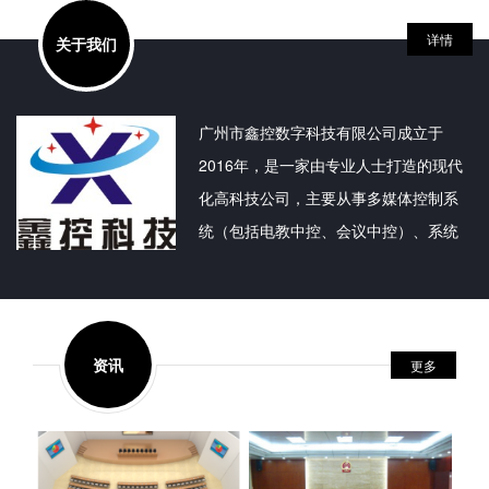
交通提示：
开车：百度地图搜
地铁：离地铁新塘站D2出口700米
详情
关于我们
索“广州鑫控科技” 可直接导航
微信公众号：xkav1688
南京办事处：江苏省南京市雨花台区大周路88号雨花软件谷科创城
广州市鑫控数字科技有限公司成立于
C2栋1608室 张经理
2016年，是一家由专业人士打造的现代
广西办事处：广西省梧州市万秀区龙山路16号 张经理
化高科技公司，主要从事多媒体控制系
上海办事处：上海市闵行区金辉路1888号3号楼2楼 任经理
统（包括电教中控、会议中控）、系统
内蒙办事处：呼和浩特市新城区中山东路波士名人国际B座10层 刘
切换系统，会议发言系统、音频扩声系
经理
统、 会议表决、同声传译，无纸化会议
系统等电子产品的研发、生产、销售及
相关延伸业务。
资讯
更多
我厂是国内众多品牌无纸化会议系统，
数字会议系统、摄像跟踪会议系统、会