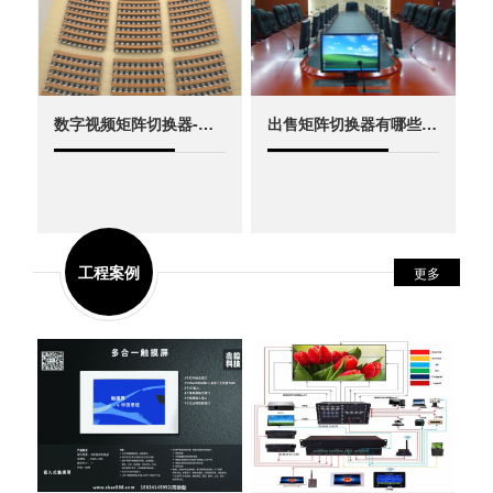
议可编程中控系 统、多媒体中央控制系
统、无线控制触屏、中控IPAD智能展
览、IPAD中控系统、Andriod中控系统、
无线触摸中控系统、大屏拼接系统、智
数字视频矩阵切换器-大量供应好用的图...
出售矩阵切换器有哪些-想买口碑好的矩...
能家居系统、高清数字录播系统的专业
OEM/ODM生产商。并为国内知 名生产
厂家提供技术开发、产品定做和技术转
让等服务。公司现拥有XKAV鑫控、
YCTRON等国内知名品牌的中控/矩阵/会
工程案例
更多
议系统研发和生产能力，也代理快思
聪、好视通、JBL、铁三角等多家品牌，
在业界拥有 很高的知名度和口碑。公司
采用了科学的经营模式,造就产品真正低
价质优,受到全国各地经销商的广泛好
评。