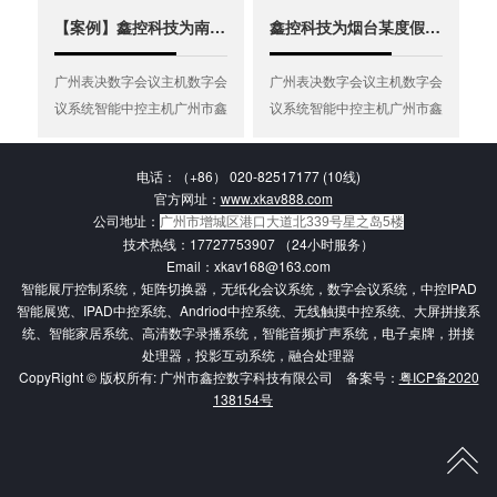
【案例】鑫控科技为南昌博能直融企业展示厅打造智能控制系统
鑫控科技为烟台某度假休闲中心打造多媒体智能沉浸式互动餐厅
公司拥有一批充满实力和干劲的专业技
术人才和管理人才的团队，针对各项 蓬
广州表决数字会议主机数字会
广州表决数字会议主机数字会
勃发展的电子类产品产业，公司严格按
议系统智能中控主机广州市鑫
议系统智能中控主机广州市鑫
控科技有限公司广州表决数字
控科技有限公司广州表决数字
照ISO9001国际质量管理体系的标准，
会议主机数字会议系统智能中
会议主机数字会议系统智能中
以其精湛的技术、先进的科学管理、完
电话：（+86） 020-82517177 (10线)
控主机广州市鑫控科技有限公
控主机广州市鑫控科技有限公
官方网址：
www.xkav888.com
善的质量保证体系，本着“专业、执着、
司广州表决数字会议主机数字
司广州表决数字会议主机数字
公司地址：
广州市增城区港口大道北339号星之岛5楼
诚信、服务”的经营理念，能够及时的对
会议...
会议...
技术热线：17727753907 （24小时服务）
Email：xkav168@163.com
市场作出 快速反应，开发出更多、性价
智能展厅控制系统，矩阵切换器，无纸化会议系统，数字会议系统，中控IPAD
比高的产品，公司在全国各省市都拥有
智能展览、IPAD中控系统、Andriod中控系统、无线触摸中控系统、大屏拼接系
统、智能家居系统、高清数字录播系统，智能音频扩声系统，电子桌牌，拼接
服务机构，为中外客户提供专业的服
处理器，投影互动系统，融合处理器
务。
CopyRight © 版权所有: 广州市鑫控数字科技有限公司 备案号：
粤ICP备2020
138154号
鑫控科技-----可设计或者承接高端多媒体