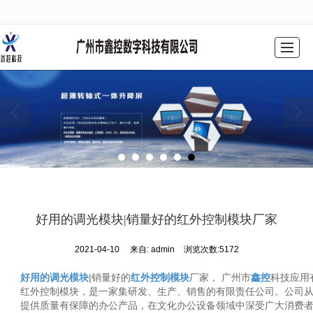
很遗憾，因您的浏览器版本过低导致无法获得最佳浏览体验，推荐下载安装谷歌浏览器！
网站首页
公司简介
产品中心
工程案例
解决方案
新闻动态
联系我们
留言反馈
好用的调光模块|销量好的红外控制模块厂家
2021-04-10
来自: admin
浏览次数:5172
好用的调光模块
|销量好的
红外控制模块
厂家， 广州市
鑫控
科技应用
红外控制模块，是一家集研发、生产、销售的有限责任公司。公司从
提供质量有保障的办公产品，在文化办公设备领域中深受广大消费