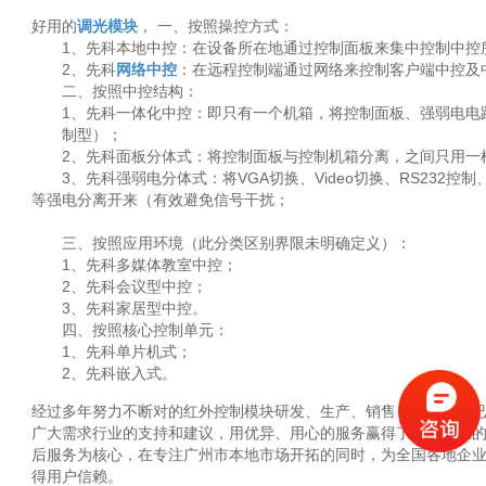
好用的
调光模块
， 一、按照操控方式：
1、先科本地中控：在设备所在地通过控制面板来集中控制中控
2、先科
网络中控
：在远程控制端通过网络来控制客户端中控及
二、按照中控结构：
1、先科一体化中控：即只有一个机箱，将控制面板、强弱电电
制型）；
2、先科面板分体式：将控制面板与控制机箱分离，之间只用一
3、先科强弱电分体式：将VGA切换、Video切换、RS232控
等强电分离开来（有效避免信号干扰；
三、按照应用环境（此分类区别界限未明确定义）：
1、先科多媒体教室中控；
2、先科会议型中控；
3、先科家居型中控。
四、按照核心控制单元：
1、先科单片机式；
2、先科嵌入式。
经过多年努力不断对的红外控制模块研发、生产、销售，鑫控科技
广大需求行业的支持和建议，用优异、用心的服务赢得了众多企业
后服务为核心，在专注广州市本地市场开拓的同时，为全国各地企
得用户信赖。