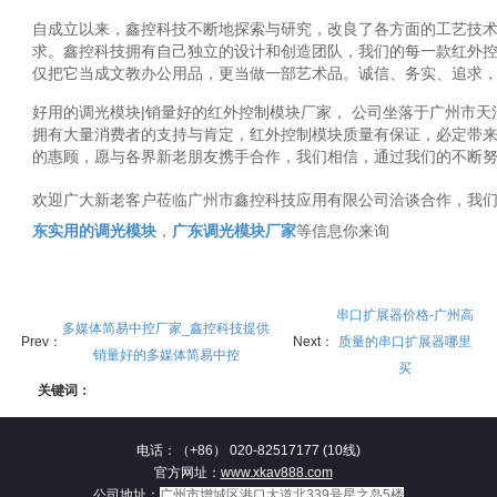
自成立以来，鑫控科技不断地探索与研究，改良了各方面的工艺技
求。鑫控科技拥有自己独立的设计和创造团队，我们的每一款红外
仅把它当成文教办公用品，更当做一部艺术品。诚信、务实、追求
好用的调光模块|销量好的红外控制模块厂家， 公司坐落于广州市天
拥有大量消费者的支持与肯定，红外控制模块质量有保证，必定带
的惠顾，愿与各界新老朋友携手合作，我们相信，通过我们的不断
欢迎广大新老客户莅临广州市鑫控科技应用有限公司洽谈合作，我
东实用的调光模块
，
广东调光模块厂家
等信息你来询
串口扩展器价格-广州高
多媒体简易中控厂家_鑫控科技提供
Prev：
Next：
质量的串口扩展器哪里
销量好的多媒体简易中控
买
关键词：
电话：（+86） 020-82517177 (10线)
官方网址：
www.xkav888.com
公司地址：
广州市增城区港口大道北339号星之岛5楼