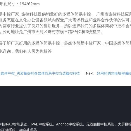
开孔尺寸：194*62mm
易中控厂家_鑫控科技提供销量好的多媒体简易中控， 广州市鑫控科技应
服务态度在文化办公设备领域内深受广大需求行业和业界合作伙伴的认可
为需求行业提供了良好的售后服务，所以选择我们的多媒体简易中控不会
，公司地址是广州市天河区珠村东横三路8号C栋3楼整层。
要了解广东好用的多媒体简易中控，多媒体简易中控厂家，中国多媒体简
电详询，我们有人员为你解答
多媒体中控_买质量好的多媒体简易中控当选鑫控科技
Next：
好用的调光模块|销量
PAD智能展览、IPAD中控系统、Andriod中控系统、无线触摸中控系统、大屏
影互动系统，融合处理器