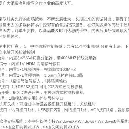
受广大消费者和业界合作企业的高度认可。
采取服务先行的市场策略，不断发展壮大，长期以来的真诚付出，赢得了
销售出去的多媒体简易中控都有的售后跟踪服务。在订购多媒体简易中控
当天内，订单出货快。以商品能及时到达您的手中。的售后服务保障顾客
的使用体验。
易中控厂家， 1、中控面板控制按键：共有11个控制按键,分别有上课、
立电脑开关按键控制
信号：内置3×2VGA切换分配器，带400MHZ长线驱动器
I信号：内置1×1HDMI高清信号接口
号：内置1×1视频切换，视频频宽100MHZ
号：内置2×1音频切换；3.5mm立体声接口3路
信号： 1路话筒信号输入，1路话筒输出
32接口: 1路RS232接口,可用232方式控制投影机
拔码开关：6位ID拔码开关，用拔码方式控制投影机
信号：1路投影机专用红外信号控制口
影机开关机：可通过中控设置投影机开机延时，关机延时
接口：话筒接口1路，USB接口2路，网络接口1路，VGA接口1路，音频接
路
软件支持系统：本中控软件支持WindowsXP,Windows7,Windows8等系
：中控全开功耗≤1.1W，中控关闭功耗≤0.1W