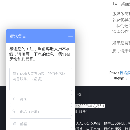
14、桌面
多媒体简
以及优异
且我们还
洽谈合作
请您留言
如果您需
感谢您的关注，当前客服人员不在
息，请来
线，请填写一下您的信息，我们会
尽快和您联系。
Prev：
网络
关键词：
电话：（+86） 020-82517177 (10线)
官方网址：
www.xkav888.com
公司地址：
广州市增城区港口大道北339号星之岛5楼
技术热线：17727753907 （24小时服务）
Email：xkav168@163.com
智能展厅控制系统，矩阵切换器，无纸化会议系统，数字会议系统，中控I
高清数字录播系统，智能音频扩声系统，电子桌牌，拼接处理器，投