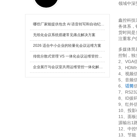
领域中深
鑫控科技
哪些厂家能提供包含 AI 语音转写和自动纪要的无纸化会议解决方案
务体系，
货时间是
无纸化会议系统搭建常见痛点解决方案
注重客户
2026 适合中小企业的轻量化会议运维方案
多媒体简
控制，独
传统分散式管理 VS 一体化会议运维管控平台：大型园区 IT 人力运维降本量化测算全报告
2、VGA
企业展厅与会议室共用运维管控一体化解决方案全解析
3、HDM
4、视频信
5、音频信
6、
话筒
7、RS2
8、ID
9、红外
10、投
11、面板
源输出1
12、中控
13、节能