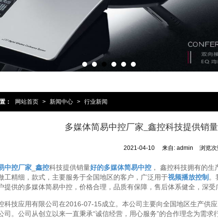
置：
网站首页
>
新闻中心
>
行业新闻
多媒体简易中控厂家_鑫控科技提供销
2021-04-10
来自: admin
浏览次数
易中控厂家
_
鑫控
科技提供销量
好的多媒体简易中控
， 鑫控科技拥有的生
做工精细，款式，主要服务于全国地区的客户，广泛用于
视频播放控制
。
户提供的多媒体简易中控，价格合理，品质有保障，售后体系健全，深受
控科技应用有限公司在2016-07-15成立。本公司主要向全国地区生产
公司。公司从创立以来一直秉承“诚信经营，用心服务”的合作理念为需求