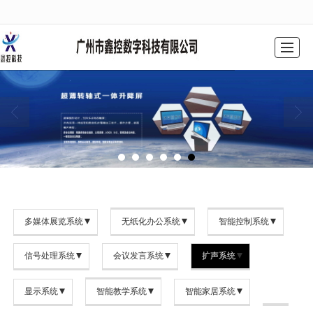
很遗憾，因您的浏览器版本过低导致无法获得最佳浏览体验，推荐下载安装谷歌浏览器！
网站首页
公司简介
产品中心
工程案例
解决方案
新闻动态
联系我们
留言反馈
多媒体展览系统
无纸化办公系统
智能控制系统
信号处理系统
会议发言系统
扩声系统
显示系统
智能教学系统
智能家居系统