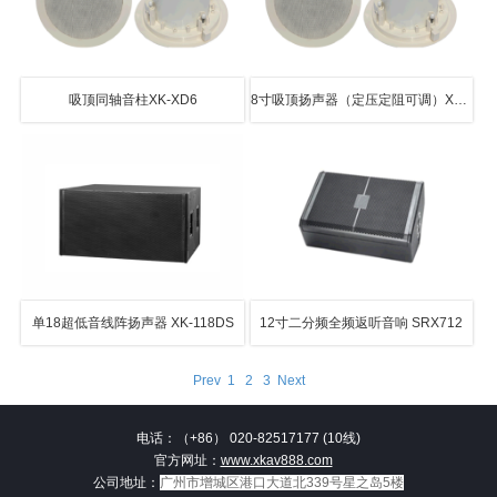
吸顶同轴音柱XK-XD6
8寸吸顶扬声器（定压定阻可调）XK-DT8
单18超低音线阵扬声器 XK-118DS
12寸二分频全频返听音响 SRX712
Prev
1
2
3
Next
电话：（+86） 020-82517177 (10线)
官方网址：
www.xkav888.com
公司地址：
广州市增城区港口大道北339号星之岛5楼