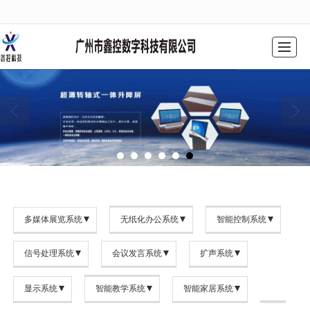
很遗憾，因您的浏览器版本过低导致无法获得最佳浏览体验，推荐下载安装谷歌浏览器！
网站首页
公司简介
产品中心
工程案例
解决方案
新闻动态
联系我们
留言反馈
多媒体展览系统
无纸化办公系统
智能控制系统
信号处理系统
会议发言系统
扩声系统
显示系统
智能教学系统
智能家居系统