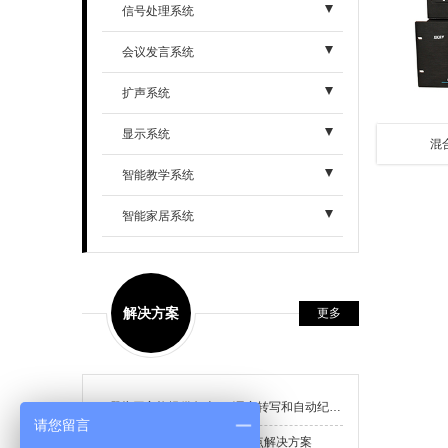
- 可编程中控
信号处理系统
- 智能触摸屏
- 混合矩阵系列
会议发言系统
- 智能扩展模块
- HDMI矩阵系列
- 高端网络型手拉手系列
扩声系统
- DVI矩阵系列
- 经济型手拉手系列
- 专业音箱
显示系统
混
- VGA矩阵系列
- 普通型手拉手系列
- 专业功放
智能教学系统
- SDI矩阵系列
- 无线会议话筒
- 扩声周边
- 教学录播
智能家居系统
- RGB矩阵系列
- 同声传译系统
- 中央控制器
- AV矩阵系列
解决方案
更多
- 图像处理系列
- 切换/分配/延长/转换系列
哪些厂家能提供包含 AI 语音转写和自动纪要的无纸化会议解决方案
请您留言
无纸化会议系统搭建常见痛点解决方案