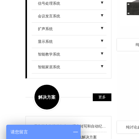
- 可编程中控
信号处理系统
- 智能触摸屏
- 混合矩阵系列
会议发言系统
- 智能扩展模块
- HDMI矩阵系列
- 高端网络型手拉手系列
扩声系统
- DVI矩阵系列
- 经济型手拉手系列
- 专业音箱
显示系统
纯
- VGA矩阵系列
- 普通型手拉手系列
- 专业功放
智能教学系统
- SDI矩阵系列
- 无线会议话筒
- 扩声周边
- 教学录播
智能家居系统
- RGB矩阵系列
- 同声传译系统
- 中央控制器
- AV矩阵系列
解决方案
更多
- 图像处理系列
- 切换/分配/延长/转换系列
哪些厂家能提供包含 AI 语音转写和自动纪要的无纸化会议解决方案
纯讨论桌
请您留言
无纸化会议系统搭建常见痛点解决方案